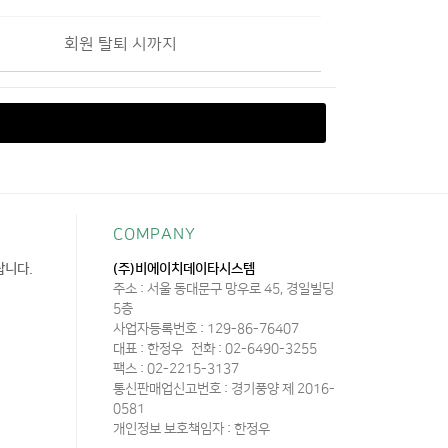
회원 탈퇴 시까지
COMPANY
랍니다.
(주)비에이치데이타시스템
주소 : 서울 동대문구 망우로 45, 경일빌딩
5층
사업자등록번호 : 129-86-76407
대표 : 한정우
전화 : 02-6490-3255
팩스 : 02-2215-3137
통신판매업신고번호 : 경기풍양 제 2016-
0581
개인정보 보호책임자 : 한정우