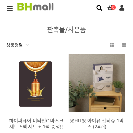
0
판촉물/사은품
상품정렬
하이퍼퓨어 비타민C 마스크
※HIT※ 아이유 갑티슈 1박
세트 5팩 세트 + 1팩 증정!!
스 (24개)