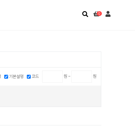
0
원 ~
원
명
기본설명
코드